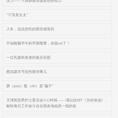
压力——下肢静脉溃疡愈合的动力
“37克老太太”
入冬，说说您吃的那些感冒药
不知晓脑卒中的早期预警，你就out了！
一位乳腺癌患者的最后安慰
图说踝关节扭伤那些事儿
胼（pian）胝（zhi）是“骗子”
天津医院男护士委员会5•12特辑 ——谨以此MV《为你加油》，
献给每日工作奋斗在全国各地临床一线的各