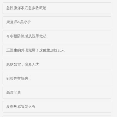
急性腹痛家庭急救收藏篇
康复师&美小护
今冬预防流感从洗手做起
王医生的外语完爆了这位孟加拉友人
肌肤如雪，盛夏无忧
姐帮你交钱去！
高温宝典
夏季热感冒怎么办