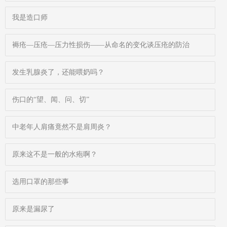
我是造口师
褥疮—压疮—压力性损伤——从命名的变化谈压疮的防治
发生乳腺炎了，还能喂奶吗？
伤口的“望、闻、问、切”
中老年人肩痛竟然不是肩周炎？
原来这不是一般的水疱啊？
选用口罩的那些事
原来是漏尿了