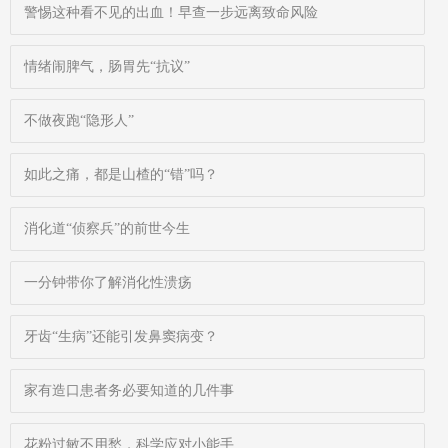
警惕这种看不见的出血！早查一步远离致命风险
情绪闹脾气，肠胃先“抗议”
不做夜跑“隐形人”
如此之痛，都是山楂的“错”吗？
消化道“侦察兵”的前世今生
一分钟带你了解消化性溃疡
牙齿“生病”还能引发鼻窦病变？
家有造口患者务必要知道的几件事
花粉过敏不用愁，科学应对小能手