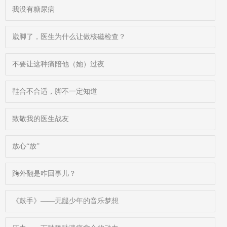
我没有糖尿病
崴脚了，医生为什么让做核磁检查？
不要让这种痛陪他（她）过夜
鞋合不合适，脚不一定知道
致敬我的医生战友
放心“放”
踇外翻是咋回事儿？
《鼓手》——无腿少年的音乐梦想