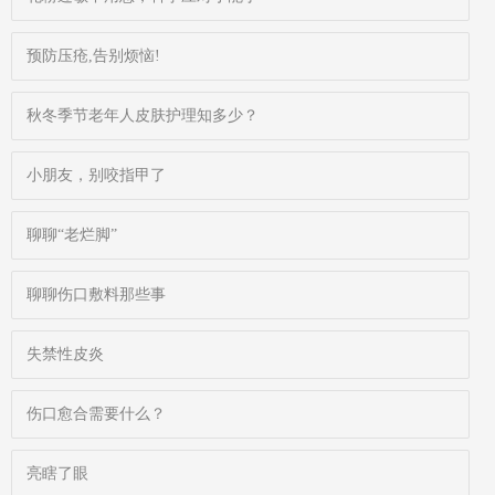
预防压疮,告别烦恼!
秋冬季节老年人皮肤护理知多少？
小朋友，别咬指甲了
聊聊“老烂脚”
聊聊伤口敷料那些事
失禁性皮炎
伤口愈合需要什么？
亮瞎了眼