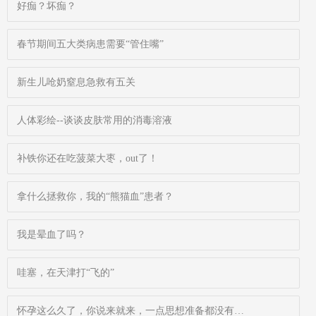
好痂？坏痂？
春节期间五大类病患需要“管住嘴”
新生儿呛奶窒息急救有五关
人体彩绘--谈谈皮肤常用的消毒溶液
补铁你还在吃菠菜大枣，out了！
拿什么拯救你，我的“熊猫血”患者？
我是晕血了吗？
哇塞，在天津打“飞的”
怀孕这么久了，你说来就来，一点思想准备都没有…