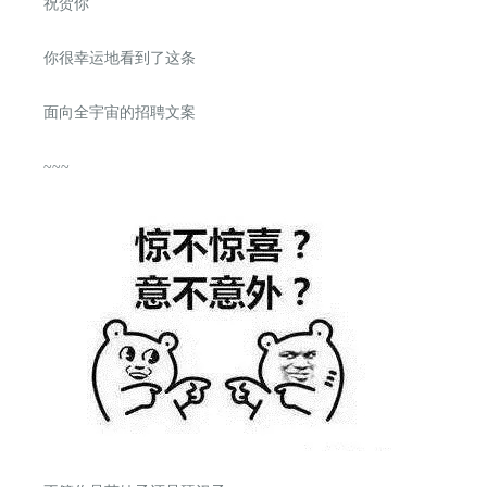
祝贺你
你很幸运地看到了这条
面向全宇宙的
招聘文案
~~~