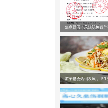
凉菜也会热到发疯，卫生