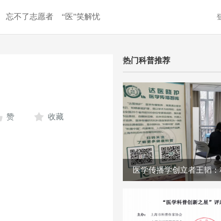
忘不了志愿者
“医”笑解忧
热门科普推荐
赞
收藏
医学传播学创立者王韬：