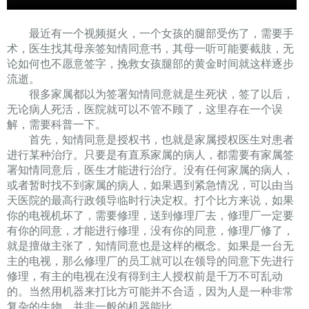
最近有一个视频挺火，一个女孩的腿部受伤了，需要手
术，医生找其母亲签知情同意书，其母一听可能要截肢，无
论如何也不愿意签字，挽救女孩腿部的黄金时间就这样逐步
流逝。
很多家属都以为签署知情同意就是生死状，签了以后，
无论病人死活，医院就可以不管不顾了，这里存在一个误
解，需要科普一下。
首先，知情同意是授权书，也就是家属授权医生对患者
进行某种治疗。只要是有直系家属的病人，都需要有家属签
署知情同意后，医生才能进行治疗。没有任何家属的病人，
或者暂时找不到家属的病人，如果遇到紧急情况，可以由当
天医院的最高行政领导临时行决定权。打个比方来说，如果
你的电视机坏了，需要修理，送到修理厂去，修理厂一定要
有你的同意，才能进行修理，没有你的同意，修理厂修了，
就是擅做主张了，知情同意也是这样的概念。如果是一台无
主的电视，那么修理厂的员工就可以在领导的同意下先进行
修理，有主的电视在没有得到主人授权前是千万不可乱动
的。当然用机器来打比方可能并不合适，因为人是一种非常
复杂的生物，并非一般的机器能比。