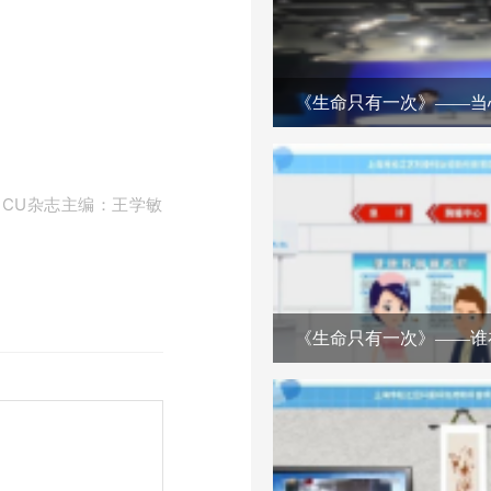
《生命只有一次》——当
ICU杂志主编：王学敏
《生命只有一次》——谁