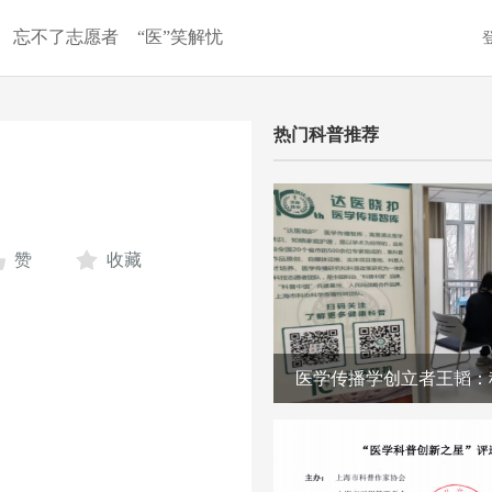
忘不了志愿者
“医”笑解忧
热门科普推荐
赞
收藏
医学传播学创立者王韬：