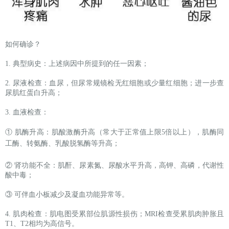
如何确诊？
1. 典型病史：上述病因中所提到的任一因素；
2. 尿液检查：血尿，但尿常规镜检无红细胞或少量红细胞；进一步查
尿肌红蛋白升高；
3. 血液检查：
① 肌酶升高：肌酸激
酶升高（常大于正常值上限5倍以上），肌酶同
工酶、转氨酶、乳酸脱氢酶等升高；
② 肾功能不全：肌酐、尿素氮、尿酸水平升高，高钾、高磷，代谢性
酸中毒；
③ 可伴血小板减少及凝血功能异常等。
4. 肌肉检查：肌电图受累部位肌源性损伤；MRI检查受累肌肉肿胀且
T1、T2相均为高信号。