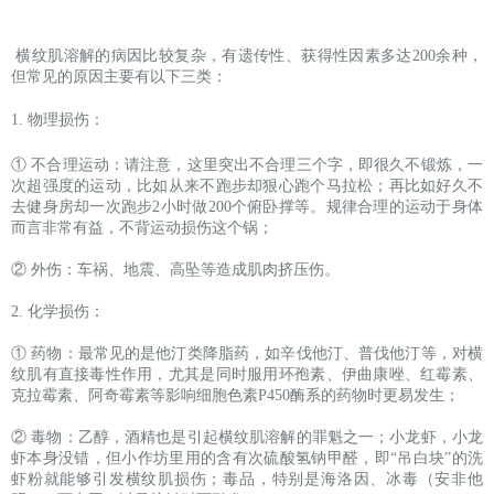
横纹肌溶解的病因比较复杂，有遗传性、获得性因素多达200余种，
但常见的原因主要有以下三类：
1. 物理损伤：
① 不合理运动：请注意，这里突出不合理三个字，即很久不锻炼，一
次超强度的运动，比如从来不跑步却狠心跑个马拉松；再比如好久不
去健身房却一次跑步2小时做200个俯卧撑等。规律合理的运动于身体
而言非常有益，不背运动损伤这个锅；
② 外伤：车祸、地震、高坠等造成肌肉挤压伤。
2. 化学损伤：
① 药物：最常见的是他汀类降脂药，如辛伐他汀、普伐他汀等，对横
纹肌有直接毒性作用，尤其是同时服用环孢素、伊曲康唑、红霉素、
克拉霉素、阿奇霉素等影响细胞色素P450酶系的药物时更易发生；
② 毒物：乙醇，酒精也是引起横纹肌溶解的罪魁之一；小龙虾，小龙
虾本身没错，但小作坊里用的含有次硫酸氢钠甲醛，即“吊白块”的洗
虾粉就能够引发横纹肌损伤；毒品，特别是海洛因、冰毒（安非他