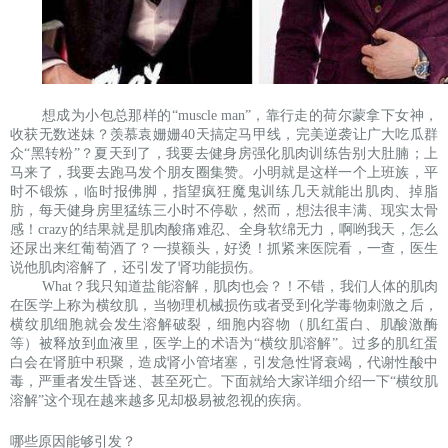
想成为小包总那样的“muscle man”，靠行走的荷尔蒙拿下女神，
收获无数迷妹？羡慕袁姗姗40天搞定马甲线，完美逆袭让广大吃瓜群
众“黑转粉”？夏天到了，我要去健身房强化肌肉训练告别大肚腩；上
马来了，我要去跑马发个朋友圈集赞。小明就是这样一个上班族，平
时不锻炼，临时报佛脚，指望疯狂魔鬼训练几天就能出肌肉、掉脂
肪，每天健身房里猛练三小时不停歇，然而，想法很丰满、现实太骨
感！crazy的结果就是肌肉酸痛难忍、全身软绵无力，啊哟我天，怎么
还尿出来红葡萄酒了？一摸额头，好烫！抓紧来医院看，一查，医生
说他肌肉溶解了，还引发了肾功能损伤。
What？我只知道盐能溶解，肌肉也会？！不错，我们人体的肌肉
在医学上称为横纹肌，当物理机械损伤或者受到化学毒物刺激之后，
横纹肌细胞就会发生溶解破裂，细胞内容物（肌红蛋白、肌酸激酶
等）被释放到血液里，医学上的术语为“横纹肌溶解”。过多的肌红蛋
白会在肾脏中积聚，造成肾小管堵塞，引发急性肾衰竭，代谢性酸中
毒，严重者发生昏迷、甚至死亡。下面就给大家详细介绍一下“横纹肌
溶解”这个现在越来越多见却极易被忽视的疾病。
哪些原因能够引发？