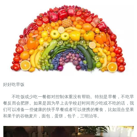
好好吃早饭
不吃饭或少吃一餐都对控制体重没有帮助。特别是早餐，不吃早
餐反而会肥胖。如果是因为早上去学校赶时间而少吃或不吃的话，我
们可以准备一些健康的快手早餐或者可以便携的餐食，比如混合坚果
和果干的谷物麦片，面包，蛋饼，包子，三明治等。