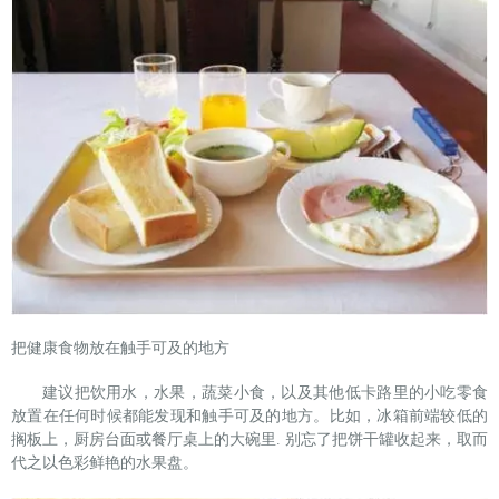
把健康食物放在触手可及的地方
建议把饮用水，水果，蔬菜小食，以及其他低卡路里的小吃零食
放置在任何时候都能发现和触手可及的地方。比如，冰箱前端较低的
搁板上，厨房台面或餐厅桌上的大碗里. 别忘了把饼干罐收起来，取而
代之以色彩鲜艳的水果盘。