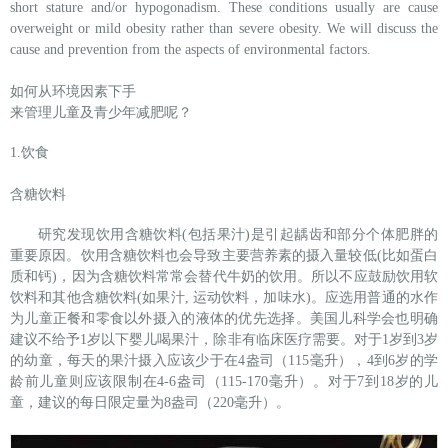
short stature and/or hypogonadism. These conditions usually are cause
overweight or mild obesity rather than severe obesity. We will discuss the
cause and prevention from the aspects of environmental factors.
如何从环境因素下手
来管理儿童及青少年减肥呢？
1.饮食
含糖饮料
研究发现饮用含糖饮料(包括果汁)是引起龋齿和部分个体肥胖的
重要原因。饮用含糖饮料也会导致主要营养素的摄入量较低(比如蛋白
质和钙)，因为含糖饮料常常会替代牛奶的饮用。所以不应鼓励饮用软
饮料和其他含糖饮料(如果汁, 运动饮料，加味水)。应选用普通的水作
为儿童正餐和零食以外摄入的液体的优先选择。美国儿科学会也明确
建议不给予1岁以下婴儿喝果汁，除非有临床医疗需要。对于1岁到3岁
的幼童，每天的果汁摄入应该少于在4盎司（115毫升），4到6岁的学
龄前儿童则应该限制在4-6盎司（115-170毫升）。对于7到18岁的儿
童，建议的每日限定量为8盎司（220毫升）。