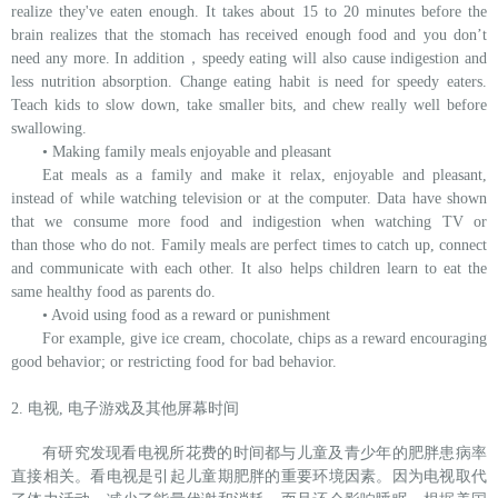
realize they've eaten enough. It takes about 15 to 20 minutes before the
brain realizes that the stomach has received enough food and you don’t
need any more. In addition，speedy eating will also cause indigestion and
less nutrition absorption. Change eating habit is need for speedy eaters.
Teach kids to slow down, take smaller bits, and chew really well before
swallowing.
• Making family meals enjoyable and pleasant
Eat meals as a family and make it relax, enjoyable and pleasant,
instead of while watching television or at the computer. Data have shown
that we consume more food and indigestion when watching TV or
than those who do not. Family meals are perfect times to catch up, connect
and communicate with each other. It also helps children learn to eat the
same healthy food as parents do.
• Avoid using food as a reward or punishment
For example, give ice cream, chocolate, chips as a reward encouraging
good behavior; or restricting food for bad behavior.
2. 电视, 电子游戏及其他屏幕时间
有研究发现看电视所花费的时间都与儿童及青少年的肥胖患病率
直接相关。看电视是引起儿童期肥胖的重要环境因素。因为电视取代