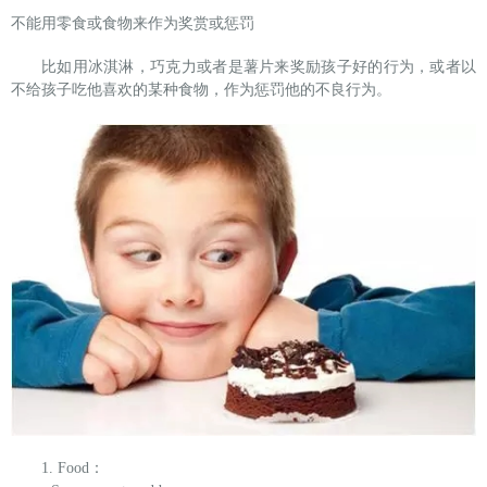
不能用零食或食物来作为奖赏或惩罚
比如用冰淇淋，巧克力或者是薯片来奖励孩子好的行为，或者以
不给孩子吃他喜欢的某种食物，作为惩罚他的不良行为。
1. Food：