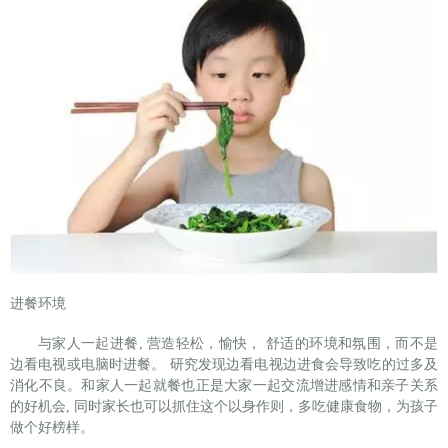
进餐环境
与家人一起进餐, 营造轻松，愉快， 舒适的环境和氛围，而不是
边看电视或电脑时进餐。 研究发现边看电视边进食会导致吃的过多及
消化不良。和家人一起就餐也正是大家一起交流增进感情和亲子关系
的好机会, 同时家长也可以抓住这个以身作则，多吃健康食物，为孩子
做个好榜样。