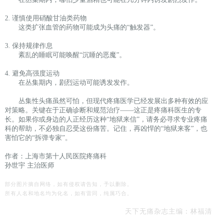
2. 谨慎使用硝酸甘油类药物
这类扩张血管的药物可能成为头痛的“触发器”。
3. 保持规律作息
紊乱的睡眠可能唤醒“沉睡的恶魔”。
4. 避免高强度运动
在丛集期内，剧烈运动可能诱发发作。
丛集性头痛虽然可怕，但现代疼痛医学已经发展出多种有效的应
对策略。关键在于正确诊断和规范治疗——这正是疼痛科医生的专
长。如果你或身边的人正经历这种“地狱来信”，请务必寻求专业疼痛
科的帮助，不必独自忍受这份痛苦。记住，再凶悍的“地狱来客”，也
害怕它的“拆弹专家”。
作者：上海市第十人民医院疼痛科
孙世宇 主治医师
部分图片摘自网络，如有侵权请告知，予以删除。
所有人名和地名均为化名，如有雷同，纯属巧合。
天下无痛杂志
主编：林福清