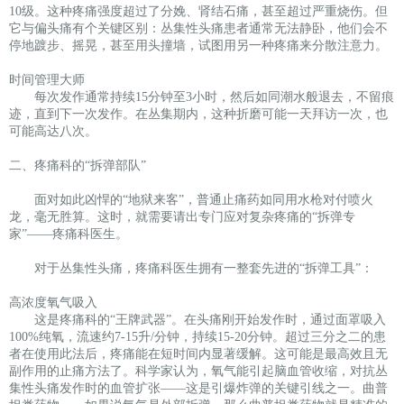
10级。这种疼痛强度超过了分娩、肾结石痛，甚至超过严重烧伤。但
它与偏头痛有个关键区别：丛集性头痛患者通常无法静卧，他们会不
停地踱步、摇晃，甚至用头撞墙，试图用另一种疼痛来分散注意力。
时间管理大师
每次发作通常持续15分钟至3小时，然后如同潮水般退去，不留痕
迹，直到下一次发作。在丛集期内，这种折磨可能一天拜访一次，也
可能高达八次。
二、疼痛科的“拆弹部队”
面对如此凶悍的“地狱来客”，普通止痛药如同用水枪对付喷火
龙，毫无胜算。这时，就需要请出专门应对复杂疼痛的“拆弹专
家”——疼痛科医生。
对于丛集性头痛，疼痛科医生拥有一整套先进的“拆弹工具”：
高浓度氧气吸入
这是疼痛科的“王牌武器”。在头痛刚开始发作时，通过面罩吸入
100%纯氧，流速约7-15升/分钟，持续15-20分钟。超过三分之二的患
者在使用此法后，疼痛能在短时间内显著缓解。这可能是最高效且无
副作用的止痛方法了。科学家认为，氧气能引起脑血管收缩，对抗丛
集性头痛发作时的血管扩张——这是引爆炸弹的关键引线之一。曲普