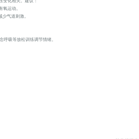
透压变化相关。建议：
度有氧运动。
以减少气道刺激。
正念呼吸等放松训练调节情绪。