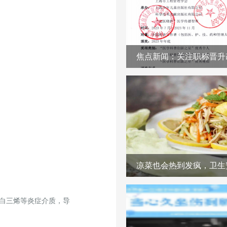
凉菜也会热到发疯，卫生
白三烯等炎症介质，导