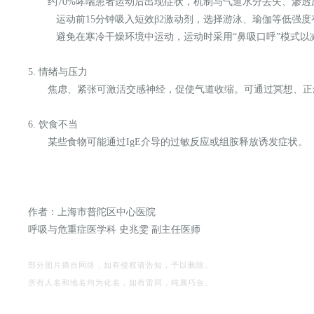
约70%哮喘患者运动后出现症状，机制与气道水分丢失、渗
运动前15分钟吸入短效β2激动剂，选择游泳、瑜伽等低强
避免在寒冷干燥环境中运动，运动时采用“鼻吸口呼”模式
5. 情绪与压力
焦虑、紧张可激活交感神经，促使气道收缩。可通过冥想、
6. 饮食不当
某些食物可能通过IgE介导的过敏反应或组胺释放诱发症状。
作者：上海市普陀区中心医院
呼吸与危重症医学科 史兆雯 副主任医师
部分图片摘自网络，如有侵权请告知，予以删除。
所有人名和地名均为化名，如有雷同，纯属巧合。