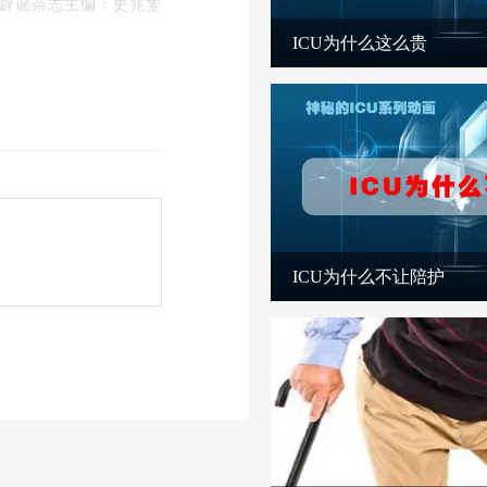
辟谣杂志主编：
史兆雯
ICU为什么这么贵
ICU为什么不让陪护