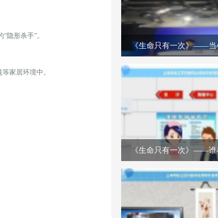
的“隐形杀手”。
《生命只有一次》——当
地毯等家居环境中。
《生命只有一次》——谁