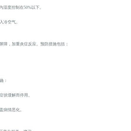
内湿度控制在50%以下。
吸入冷空气。
膜屏障，加重炎症反应。预防措施包括：
明确：
因症状缓解而停用。
掩盖病情恶化。