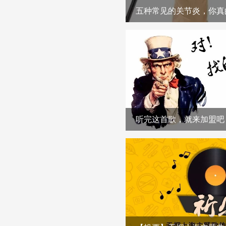
五种常见的关节炎，你真
听完这首歌，就来加盟吧