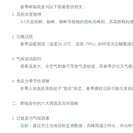
春季哮喘高发与以下因素密切相关：
1. 花粉浓度激增
3-5月是柏树、杨树、柳树等植物的授粉高峰期，其花粉颗粒微
2. 尘螨活跃
春季温暖潮湿（温度20-25℃、湿度>70%）的环境为尘螨
3. 气候波动剧烈
昼夜温差大、冷空气刺激可导致气道收缩，而春季沙尘天气
4. 免疫力季节性调整
冬季人体免疫系统处于“蛰伏”状态，春季骤然活跃可能引发
二、哮喘发作的六大诱因及应对策略
1. 过敏原与气候因素
花粉
：建议关注当地花粉监测数据，高峰期减少外出，外出时