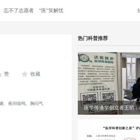
忘不了志愿者
“医”笑解忧
热门科普推荐
赞
收藏
嗽、夜间喘鸣、胸闷气
医学传播学创立者王韬：