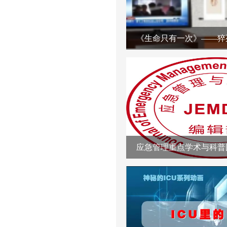
《生命只有一次》——猝
应急管理重点学术与科普