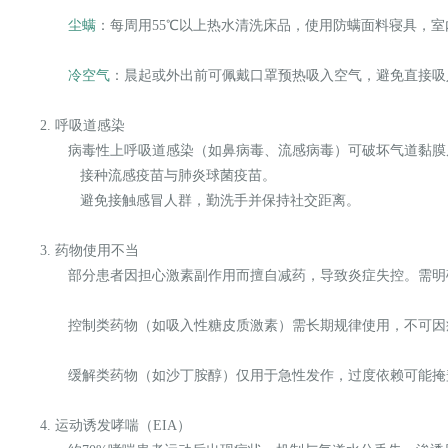
尘螨
：每周用55℃以上热水清洗床品，使用防螨面料寝具，室
冷空气
：晨起或外出前可佩戴口罩预热吸入空气，避免直接
2. 呼吸道感染
病毒性上呼吸道感染（如鼻病毒、流感病毒）可破坏气道黏
接种流感疫苗与肺炎球菌疫苗。
避免接触感冒人群，勤洗手并保持社交距离。
3. 药物使用不当
部分患者因担心激素副作用而擅自减药，导致炎症失控。需
控制类药物（如吸入性糖皮质激素）需长期规律使用，不可
缓解类药物（如沙丁胺醇）仅用于急性发作，过度依赖可能
4. 运动诱发哮喘（EIA）