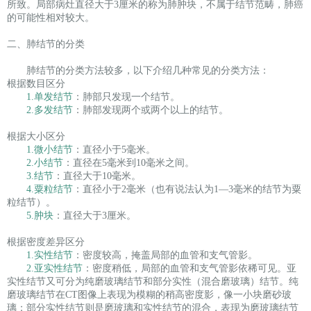
所致。局部病灶直径大于3厘米的称为肺肿块，不属于结节范畴，肺癌
的可能性相对较大。
二、肺结节的分类
肺结节的分类方法较多，以下介绍几种常见的分类方法：
根据数目区分
1.单发结节
：肺部只发现一个结节。
2.多发结节
：肺部发现两个或两个以上的结节。
根据大小区分
1.微小结节
：直径小于5毫米。
2.小结节
：直径在5毫米到10毫米之间。
3.结节
：直径大于10毫米。
4.粟粒结节
：直径小于2毫米（也有说法认为1—3毫米的结节为粟
粒结节）。
5.肿块
：直径大于3厘米。
根据密度差异区分
1.实性结节
：密度较高，掩盖局部的血管和支气管影。
2.亚实性结节
：密度稍低，局部的血管和支气管影依稀可见。亚
实性结节又可分为纯磨玻璃结节和部分实性（混合磨玻璃）结节。纯
磨玻璃结节在CT图像上表现为模糊的稍高密度影，像一小块磨砂玻
璃；部分实性结节则是磨玻璃和实性结节的混合，表现为磨玻璃结节