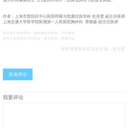
免长时间暴露在空气污染的环境中，以降低肺结节的发生风险。
作者：上海市普陀区中心医院呼吸与危重症医学科 史兆雯 副主任医师
上海交通大学医学院附属第一人民医院胸外科 章晓淼 副主任医师
部分图片摘自网络，如有侵权请告知，予以删除。
所有人名和地名均为化名，如有雷同，纯属巧合。
肺常清晰来辟谣杂志
主编：史兆雯
发表评论
我要评论