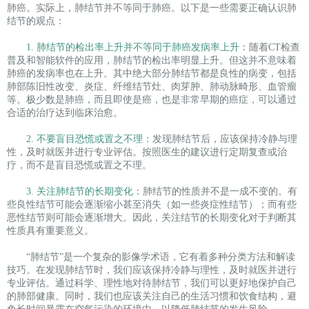
肺癌。实际上，肺结节并不等同于肺癌。以下是一些需要正确认识肺
结节的观点：
1. 肺结节的检出率上升并不等同于肺癌发病率上升
：随着CT检查
普及和智能软件的应用，肺结节的检出率明显上升。但这并不意味着
肺癌的发病率也在上升。其中绝大部分肺结节都是良性的病变，包括
肺部陈旧性改变、炎症、纤维结节灶、肉芽肿、肺动脉畸形、血管瘤
等。极少数是肺癌，而且即使是癌，也是非常早期的癌症，可以通过
合适的治疗达到临床治愈。
2. 不要盲目恐慌或置之不理
：发现肺结节后，应该保持冷静与理
性，及时就医并进行专业评估。按照医生的建议进行定期复查或治
疗，而不是盲目恐慌或置之不理。
3. 关注肺结节的长期变化
：肺结节的性质并不是一成不变的。有
些良性结节可能会逐渐缩小甚至消失（如一些炎症性结节）；而有些
恶性结节则可能会逐渐增大。因此，关注结节的长期变化对于判断其
性质具有重要意义。
“肺结节”是一个复杂的影像学术语，它有着多种分类方法和解读
技巧。在发现肺结节时，我们应该保持冷静与理性，及时就医并进行
专业评估。通过科学、理性地对待肺结节，我们可以更好地保护自己
的肺部健康。同时，我们也应该关注自己的生活习惯和饮食结构，避