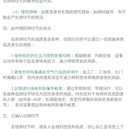
生肺部结节的概率也会升高。
（4）慢性肺病
：如果患者有长期的慢性肺病，如肺结核等，有可
能会产生肺结节的情况。
四、如何预防肺结节的发生
虽然肺结节的成因复杂多样，但我们仍然可以通过一些措施来降
低其发生的风险：
1.保持良好的生活习惯和饮食结构
：戒烟限酒、均衡饮食、适量
运动等有助于提高身体免疫力，减少肺部受损的风险。
2.避免长时间暴露在空气污染的环境中
：如工厂、工地等。出门
时佩戴口罩、室内保持通风等也可减少肺部受有害物质侵害的风险。
3.定期进行体检和影像学检查
：通过早期发现、早期治疗，可以
有效降低肺结节转化为恶性病变的风险。特别是对于有肺癌高危因素
的人群（如年龄≥40岁、长期吸烟史、有恶性肿瘤疾病病史或家族史
等），更应该重视定期体检和影像学检查。
五、正确认识肺结节
发现肺结节时，很多人会感到恐慌和焦虑，担心自己是否患上了