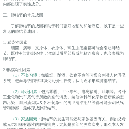
内部出现了实性成分。
三、肺结节的常见成因
了解肺结节的成因有助于我们更好地预防和治疗它。以下是一些
常见的肺结节成因：
1. 感染性因素
细菌、病毒、支原体、衣原体、寄生虫感染都可能会引起肺结
节。既往有过肺部炎症，治愈以后局部形成的粘连瘢痕，也会表现为
肺结节。
2.非感染性因素
（1）不良习惯
：如吸烟、酗酒、饮食不良等习惯会刺激人体呼吸
系统，进而导致肺部组织受到慢性损伤，从而逐渐形成肺部结节。
（2）环境因素
：包括雾霾、工业毒气、电离辐射、油烟等。各种
工业化和汽车尾气等所致的空气污染、装修涂料等化学物质所致的室
内污染、厨房油烟以及各种刺激性的厨卫清洁用品等都可能会刺激气
管和肺部，最终形成肺部结节。
（3）家族因素
：肺结节的发生可能还与家族基因有关。例如父母
或兄弟姐妹有恶性的肿瘤病史，尤其是肺部的肿瘤病史，那么本人发