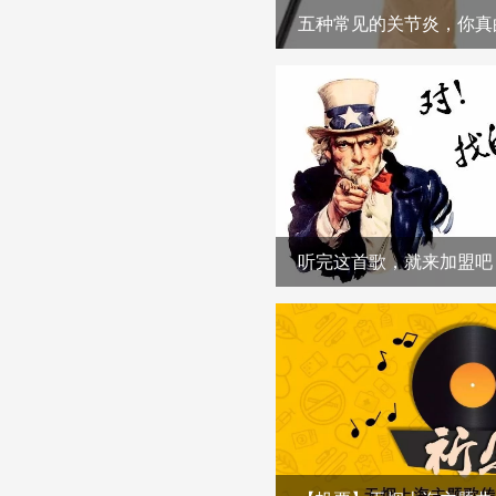
五种常见的关节炎，你真
听完这首歌，就来加盟吧