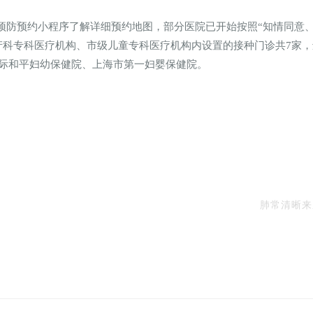
索rsv预防预约小程序了解详细预约地图，部分医院已开始按照“知情同
产科专科医疗机构、市级儿童专科医疗机构内设置的接种门诊共7家，
际和平妇幼保健院、上海市第一妇婴保健院。
肺常清晰来