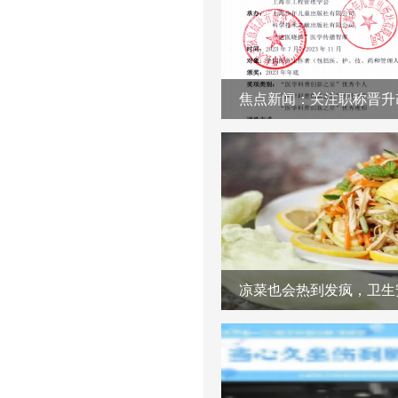
凉菜也会热到发疯，卫生