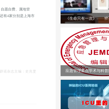
意、自愿自费、属地管
还有4家分别是上海市
《生命只有一次》——猝
应急管理重点学术与科普
辟谣
杂志
主编：
史兆雯