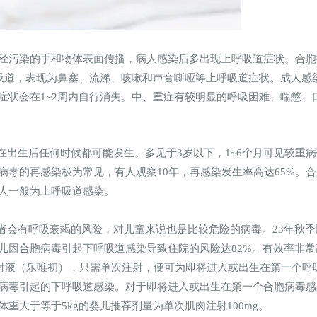
经污染的手和物体表面传播，病人感染后多出现上呼吸道症状。合胞病
呼吸道，表现为鼻塞、流涕、咳嗽和声音嘶哑等上呼吸道症状。成人感
症状会在1~2周内自行消失。中、重症有较明显的呼吸困难、喘憋、
出生后任何时候都可能发生。多见于3岁以下，1~6个月可见较重
毒的再感染极为常见，有人观察10年，再感染发生率高达65%。
人一般为上呼吸道感染。
者会有呼吸衰竭的风险，对儿童来说也是比较危险的病毒。23年秋
儿因合胞病毒引起下呼吸道感染导致住院的风险达82%。有效率非
注射液（乐唯初），只需单次注射，便可为即将进入或出生在第一个呼
病毒引起的下呼吸道感染。对于即将进入或出生在第一个合胞病毒感
体重大于等于5kg的婴儿推荐剂量为单次肌肉注射100mg。