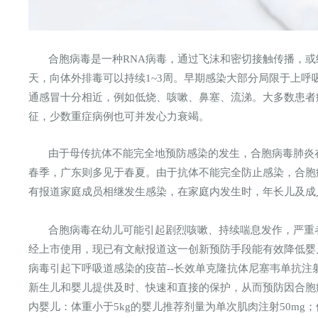
合胞病毒是一种RNA病毒，通过飞沫和密切接触传播，或
天，向体外排毒可以持续1~3周。早期感染大部分局限于上
通感冒十分相近，例如低烧、咳嗽、鼻塞、流涕。大多数患者
征，少数重症病例也可并发心力衰竭。
由于母传抗体不能完全地预防感染的发生，合胞病毒肺炎在
春季，广东则多见于春夏。由于抗体不能完全防止感染，合胞病
有报道家庭成员相继发生感染，在家庭内发生时，年长儿及成
合胞病毒在幼儿可能引起剧烈咳嗽、持续喘息发作，严重
经上市使用，现已有文献报道这一创新预防手段能有效降低婴
病毒引起下呼吸道感染的疫苗--长效单克隆抗体尼塞韦单抗
新生儿和婴儿提供及时、快速和直接的保护，从而预防因合胞
内婴儿：体重小于5kg的婴儿推荐剂量为单次肌肉注射50mg；