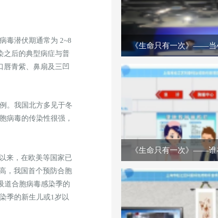
毒潜伏期通常为 2~8
《生命只有一次》——当
染之后的典型病症与普
口唇青紫、鼻扇及三凹
病例。我国北方多见于冬
合胞病毒的传染性很强，
《生命只有一次》——谁
季以来，在欧美等国家已
常高，我国首个预防合胞
吸道合胞病毒感染季的
染季的新生儿或1岁以