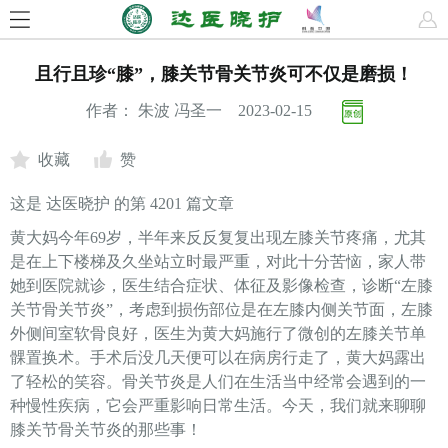
且行且珍“膝”，膝关节骨关节炎可不仅是磨损！
作者： 朱波 冯圣一 2023-02-15
收藏
赞
这是
达医晓护
的第
4201
篇文章
黄大妈今年69岁，半年来反反复复出现左膝关节疼痛，尤其
是在上下楼梯及久坐站立时最严重，对此十分苦恼，家人带
她到医院就诊，医生结合症状、体征及影像检查，诊断“左膝
关节骨关节炎”，考虑到损伤部位是在左膝内侧关节面，左膝
外侧间室软骨良好，医生为黄大妈施行了微创的左膝关节单
髁置换术。手术后没几天便可以在病房行走了，黄大妈露出
了轻松的笑容。骨关节炎是人们在生活当中经常会遇到的一
种慢性疾病，它会严重影响日常生活。今天，我们就来聊聊
膝关节骨关节炎的那些事！