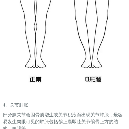
4、关节肿胀
部分膝关节会因骨质增生或关节积液而出现关节肿胀，最容
易发生肉眼可见的肿胀包括髌上囊即膝关节髌骨上方的结
构、膝眼等。