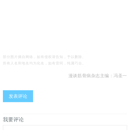
关于“肩周炎”的知与不知
这种腰痛你千万不要忽视！——骨质疏松性脊柱压缩骨折
这种手麻你有没有重视？——腕管综合征的困扰
部分图片摘自网络，如有侵权请告知，予以删除。
所有人名和地名均为化名，如有雷同，纯属巧合。
漫谈筋骨病杂志主编：冯圣一
发表评论
我要评论