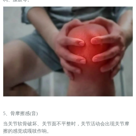
5、骨摩擦感(音)
当关节软骨破坏、关节面不平整时，关节活动会出现关节摩
擦的感觉或嘎吱作响。