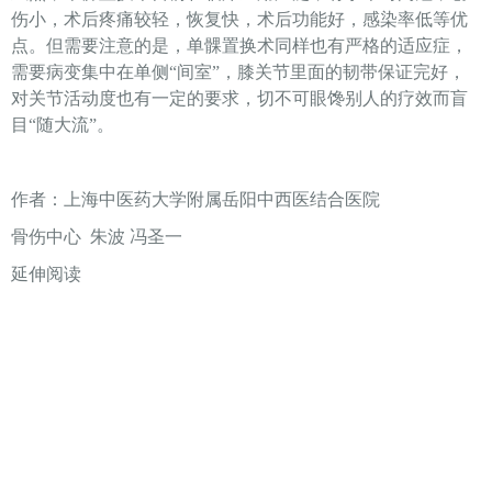
伤小，术后疼痛较轻，恢复快，术后功能好，感染率低等优
点。但需要注意的是，单髁置换术同样也有严格的适应症，
需要病变集中在单侧“间室”，膝关节里面的韧带保证完好，
对关节活动度也有一定的要求，切不可眼馋别人的疗效而盲
目“随大流”。
作者：上海中医药大学附属岳阳中西医结合医院
骨伤中心 朱波 冯圣一
延伸阅读
膝关节老是卡住？千万别忽视关节游离体的危害
酗酒的这个危害可能你不知道——酒精性股骨头坏死