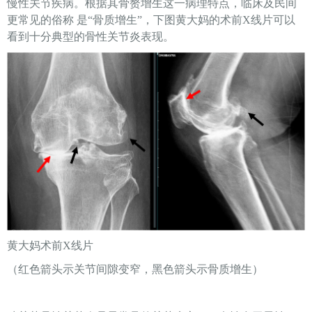
慢性关节疾病。根据其骨赘增生这一病理特点，临床及民间
更常见的俗称 是“骨质增生”，下图黄大妈的术前X线片可以
看到十分典型的骨性关节炎表现。
黄大妈术前X线片
（红色箭头示关节间隙变窄，黑色箭头示骨质增生）