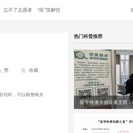
忘不了志愿者
“医”笑解忧
热门科普推荐
赞
收藏
阶段时，可以睡整晚并
医学传播学创立者王韬：