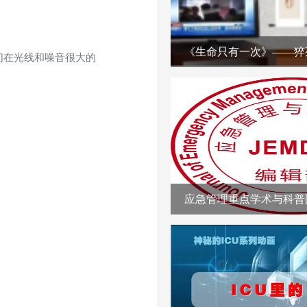
《生命只有一次》——猝
们在光线和噪音很大的
应急管理重点学术与科普