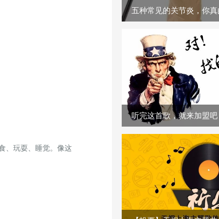
五种常见的关节炎，你真
听完这首歌，就来加盟吧
食、玩耍、睡觉。像这