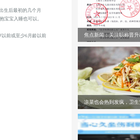
出生后最初的几个月
抱宝宝入睡也可以。
岁以前或至少6月龄以前
凉菜也会热到发疯，卫生