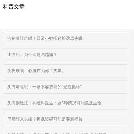
科普文章
告别辗转难眠！日常小妙招轻松远离失眠
止痛药，为什么越吃越痛？
夜夜难眠，心脏在为你「买单」
头痛与睡眠：一场不容忽视的"恶性循环"
头痛别硬扛！神经科医生：这5种情况可能危及生命
早晨醒来头痛？睡眠障碍可能是罪魁祸首