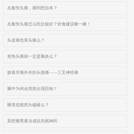
丛集性头痛，痛到想自杀？
丛集性头痛怎么吃比较好？饮食建议瞅一瞅！
头皮痛也算头痛么？
发热头痛就一定是脑炎么？
披着牙痛外衣的头面痛——三叉神经痛
脑中为何会突然出现巨响？
睡觉也能把头磕破么？
莫把褪黑素当成抗失眠神药