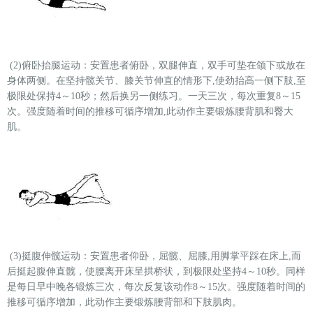
(2)俯卧抬腿运动：安置患者俯卧，双腿伸直，双手可垫在颌下或放在
身体两侧。在坚持髋关节、膝关节伸直的情形下,使劲抬高一侧下肢,至
极限处保持4～10秒；然后换另一侧练习。一天三次，每次重复8～15
次。强度随着时间的推移可循序增加,此动作主要锻炼腰背肌和臀大
肌。
(3)挺腹伸髋运动：安置患者仰卧，屈髋、屈膝,用脚掌平踩在床上,而
后挺起腹伸直髋，使腰离开床呈拱桥状，到极限处坚持4～10秒。同样
是每日早中晚各锻炼三次，每次反复该动作8～15次。强度随着时间的
推移可循序增加，此动作主要锻炼腰背部和下肢肌肉。