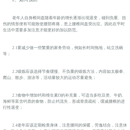
老年人自身椎间盘随着年龄的增长逐渐出现退变，碰到负重、扭
伤的情形便有可能致使腰部疼痛，患上腰椎间盘突出症。因此在平时
生活中需要多加注意才能更好的加以防范。
2.1
要减少做一些繁重的家务劳动，例如长时间拖地，站立洗碗
等；
2.2
锻炼应该选择节奏缓慢、不负重的锻炼方法，内容如太极拳、
爬山、散步、游泳等，活动量较大的运动尽量避免；
2.3
食物中增加钙和维生素D的补充量，可适当多吃豆类、牛奶、
海鲜等富含钙质的食物，防止钙流失，形成骨质疏松，缓减腰椎的进
行性退变；
2.4
老年应该定期检查身体，注意腰间的保暖，劳逸结合，注意休