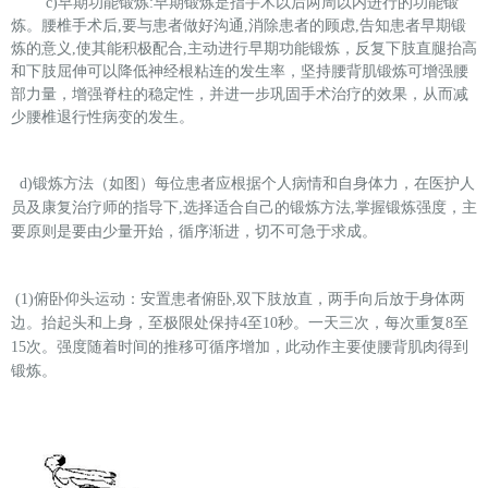
c)
早期功能锻炼:早期锻炼是指手术以后两周以内进行的功能锻
炼。腰椎手术后,要与患者做好沟通,消除患者的顾虑,告知患者早期锻
炼的意义,使其能积极配合,主动进行早期功能锻炼，反复下肢直腿抬高
和下肢屈伸可以降低神经根粘连的发生率，坚持腰背肌锻炼可增强腰
部力量，增强脊柱的稳定性，并进
一步巩固手
术治疗的效果，从而减
少腰椎退行性病变的发生。
d)锻炼方法（如图）每位患者应根据个人病情和自身体力，在医护人
员及康复治疗师的指导下,选择适合自己的锻炼方法,掌握锻炼强度，主
要原则是要由少量开始，循序渐进，切不可急于求成。
(1)俯卧仰头运动：安置患者俯卧,双下肢放直，两手向后放于身体两
边。抬起头和上身，至极限处保持4至10秒。一天三次，每次重复8至
15次。强度随着时间的推移可循序增加，此动作主要使腰背肌肉得到
锻炼。