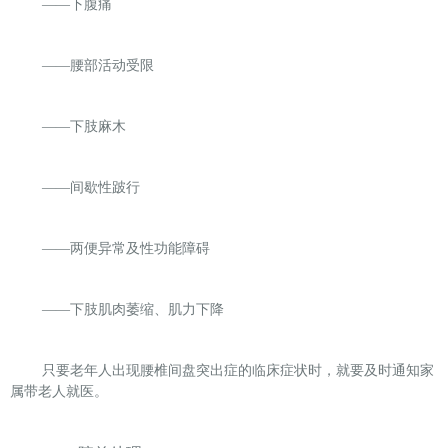
——
下腹痛
——
腰部活动受限
——
下肢麻木
——
间歇性跛行
——
两便异常及性功能障碍
——
下肢肌肉萎缩、肌力下降
只要老年人出现腰椎间盘突出症的临床症状时，就要及时通知家
属带老人就医。