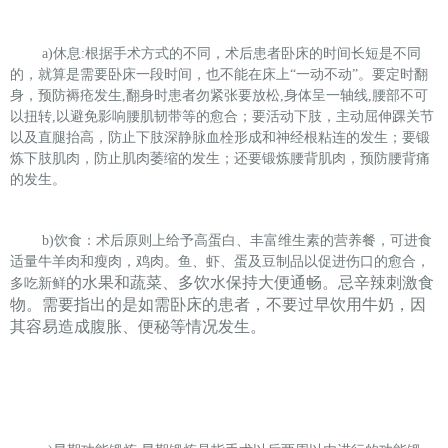
a)
休息:根据手术方式的不同，术后患者卧床的时间长短是不同
的，就算是需要卧床一段时间，也不能在床上“一动不动”。要定时翻
身，预防褥疮发生,翻身时患者勿紧张要放松,身体呈一轴线,腰部不可
以扭转,以避免影响腰肌韧带等的愈合；要活动下肢，主动屈伸踝关节
以及直腿抬高，防止下肢深静脉血栓形成和神经根粘连的发生；要锻
炼下肢肌肉，防止肌肉萎缩的发生；还要锻炼腰背肌肉，预防腰背痛
的发生。
b)饮食：术后原则上给予高蛋白、丰富维生素的营养餐，可进食
适量牛羊肉和瘦肉，鸡肉。鱼、虾、蛋及豆制品以促进伤口的愈合，
的水果和蔬菜、多饮水保持大便通畅。忌辛辣刺激食
多吃新鲜
物。需要指出的是如需卧床的患者，不要过早饮用牛奶，因
其容易造成腹胀、便秘等情况发生。