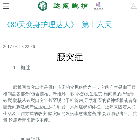
《80天变身护理达人》 第十六天
2017-04-28 22:46
腰突症
1
、概述
腰椎间盘突出症是骨科临床的常见疾病之一，它的产生是由于腰
椎间盘各部分(包含髓核、纤维环、软骨板)发生退变,椎间盘的纤维环
破裂,髓核从破裂口突出甚至脱出于椎管内,导致相应的脊神经根或者脊
髓受到刺激或产生压迫,从而引发一系列症状和体征。近年来随着人们
生活及工作方式的改变,腰突症的发病率愈来愈高,常会影响患者生活质
量,给患者带来诸多不便。
2
、如何预防