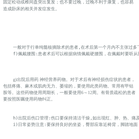
固定松动或椎间盘突出复发；也不要过晚，过晚不利于康复，也容易
造成卧床的相关并发症发生。
一般对于行单纯髓核摘除术的患者,在术后第一个月内不主张过多
f)佩戴腰围:患者术后可以根据病情佩戴硬腰围，在佩戴时要听
g)
出院后用药:神经营养药物。对于术后有神经损伤症状的患者，
包括疼痛、麻木或肌肉无力、萎缩的，要使用此类药物。常用有甲钴
胺等。这些药物使用周期长，一般要使用6～12周。有骨质疏松的患者
要按照医嘱使用药物纠正。
h)出院后伤口管理:伤口要保持清洁干燥,如出现红、肿、热、痛
i)日常姿势注意:要保持良好的坐姿，臀部应靠近椅背，脚踏地