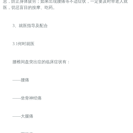
息，防止身体疲劳；如果出现腰痛等不适症状，一定要及时带老人就
医，切忌盲目的按摩、吃药。
3
、就医指导及配合
3.1
何时就医
腰椎间盘突出症的临床症状有：
——
腰痛
——
坐骨神经痛
——
大腿痛