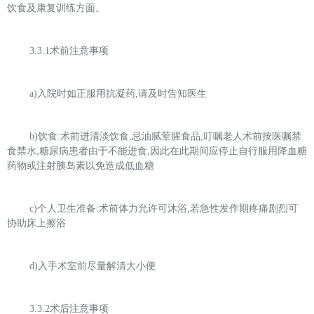
饮食及康复训练方面。
3.3.1
术前注意事项
a)
入院时如正服用抗凝药,请及时告知医生
b)
饮食:术前进清淡饮食,忌油腻荤腥食品,叮嘱老人术前按医嘱禁
食禁水,糖尿病患者由于不能进食,因此在此期间应停止自行服用降血糖
药物或注射胰岛素以免造成低血糖
c)
个人卫生准备:术前体力允许可沐浴,若急性发作期疼痛剧烈可
协助床上擦浴
d)
入手术室前尽量解清大小便
3.3.2
术后注意事项