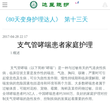
《80天变身护理达人》 第十三天
2017-04-28 22:17
支气管哮喘患者家庭护理
1.
概述
支气管哮喘（以下简称
“
哮喘
”
）是一种与过敏有关的气道炎性疾
病，临床症状主要是发作性的喘息、气急、胸闷、咳嗽，严重时可引
起窒息危及生病，可分为急性发作期、慢性持续期和临床缓解期。哮
喘发病的危险因素包括遗传和环境等两个方面。大多数哮喘患者属于
过敏体质，可能对花粉、宠物、霉菌、海鲜及某些药物过敏。目前，
全球哮喘患者约
3
亿人，中国哮喘患者约
3000
万。良好的家庭护理对控
制支气管哮喘的急性发作、控制疾病的发展起着重要的作用。