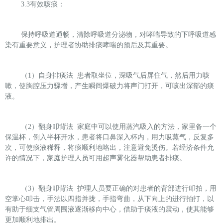
3.3
有效咳痰：
保持呼吸道通畅，清除呼吸道分泌物，对哮喘导致的下呼吸道感
染有重要意义
，
护理者协助排痰哮喘的预后及其重要。
（
1
）自身排痰法
患者取坐位，深吸气后屏住气，然后用力咳
嗽，使胸腔压力骤增，产生瞬间爆破力将声门打开，可咳出深部的痰
液。
（
2
）翻身叩背法
家庭中可以使用蒸汽吸入的方法，家里备一个
保温杯，倒入半杯开水，患者将口鼻深入杯内，用力吸蒸气，反复多
次，可使痰液稀释，将痰顺利地咯出，注意避免烫伤。若经济条件允
许的情况下，家庭护理人员可用超声雾化器帮助患者排痰。
（
3
）翻身叩背法
护理人员要正确的对患者的背部进行叩拍，用
空掌心叩击，手法以四指并拢，手指弯曲，从下向上的进行拍打，以
有助于细支气管周围液逐渐移向中心，借助于痰液的震动，使其能够
更加顺利地排出。