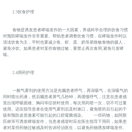
2.3
饮食护理
食物是诱发患者哮喘发作的一大因素，养成科学合理的饮食习惯
对预防哮喘发作非常重要。帮助患者调整饮食习惯，在哮喘发作时以
清淡饮食为主，平时也要减少鱼、虾、蛋、奶等易致敏食物的摄人，
避免冷饮。如果患者对某些食物过敏，要禁止再次食用
,
避免引发哮
喘。
2.4
用药护理
一般气雾剂的使用方法是先嘱患者呼气，再深吸气，在深吸气的
同时喷出药液，然后嘱患者屏气几秒钟，再缓慢呼气，注意在患者感
觉出现呼吸困难、胸闷等症状时使用，每次用药喷一次，切不可过量
使用。还应指导患者在使用气雾剂后及时漱口，避免喷药后引起的干
咳和预防皮质激素可能引起的口腔霉菌感染。
一些药物，如阿斯
匹林等可诱发哮喘发作，当患者感冒时应在医生指导下用药，如果患
者对某些药物过敏感及时告诉经治医生，以避免药物诱发哮喘发作。