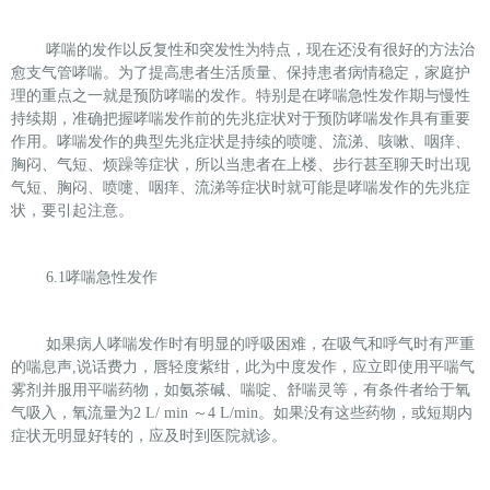
哮喘的发作以反复性和突发性为特点，现在还没有很好的方法治
愈支气管哮喘。为了提高患者生活质量、保持患者病情稳定，家庭护
理的重点之一就是预防哮喘的发作。特别是在哮喘急性发作期与慢性
持续期，准确把握哮喘发作前的先兆症状对于预防哮喘发作具有重要
作用。哮喘发作的典型先兆症状是持续的喷嚏、流涕、咳嗽、咽痒、
胸闷、气短、烦躁等症状，所以当患者在上楼、步行甚至聊天时出现
气短、胸闷、喷嚏、咽痒、流涕等症状时就可能是哮喘发作的先兆症
状，要引起注意。
6.1
哮喘急性发作
如果病人哮喘发作时有明显的呼吸困难，在吸气和呼气时有严重
的喘息声
,
说话费力，唇轻度紫绀，此为中度发作，应立即使用平喘气
雾剂并服用平喘药物，如氨茶碱、喘啶、舒喘灵等，有条件者给于氧
气吸入，氧流量为
2 L/ min
～
4 L/min
。如果没有这些药物，或短期内
症状无明显好转的，应及时到医院就诊。