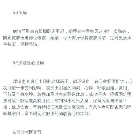
5.4
压疮
病情严重患者长期卧床不起，护理者注意每天
2
小时一次翻身，
防止皮肤压迫部位破皮、感染，每天擦身保持皮肤清洁，定时更换床
单被罩，保持整洁。
5.5
肺源性心脏病
哮喘患者后期出现肺动脉高压，循环淤血，右心室肥厚扩大，心
功能进一步受到影响，表现出明显的胸闷、心悸、呼吸困难、紫绀、
下肢及全身水肿。急性加重时患者卧床休息，减少活动，呼吸困难明
显时取半卧位或高枕卧位，控制
24
小时出入量，保持入量与出量平
衡，低盐饮食，坚持持续低流量低浓度吸氧，有条件者可配备无创呼
吸机家用，遵医嘱定时服用药物改善心肺功能。
6.
何时就医指导