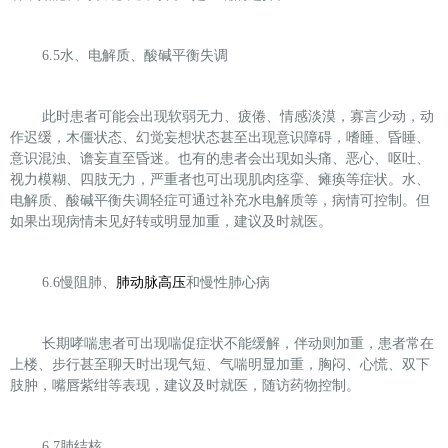
6.5
水、电解质、酸碱平衡失调
此时患者可能会出现软弱无力、疲倦、情感淡漠，寡言少动，动
作迟缓，木僵状态、幻觉妄想状态甚至出现意识障碍，嗜睡、昏睡、
意识混浊、谵妄直至昏迷。也有的患者会出现如头痛、恶心、呕吐、
视力模糊、四肢无力，严重者也可出现肌肉痉挛、瘫痪等症状。水、
电解质、酸碱平衡失调轻症可通过补充水电解质等，病情可控制。但
如果出现病情未见好转或明显加重，建议及时就医。
6.6
慢阻肺、
肺动脉高压
和慢性肺心病
长期哮喘患者可出现喘促症状不能缓解，伴动则加重，患者常在
上楼、步行甚至聊天时出现气短、气喘明显加重，胸闷、心慌、双下
肢肿，嘴唇紫绀等表现，建议及时就医，随访药物控制。
6.7
肺结核、