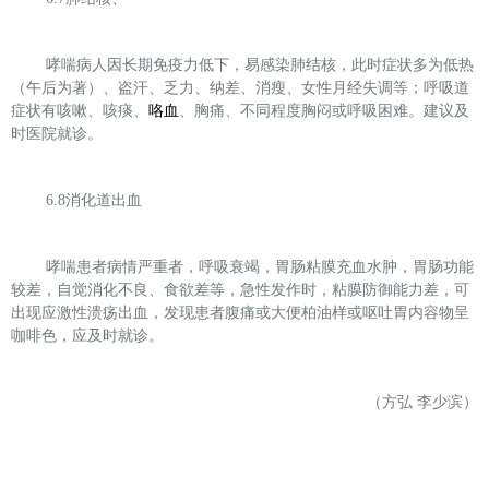
哮喘病人因长期免疫力低下，易感染肺结核，此时症状多为低热
（午后为著）、盗汗、乏力、纳差、消瘦、女性月经失调等；呼吸道
症状有咳嗽、咳痰、
咯血
、胸痛、不同程度胸闷或呼吸困难。建议及
时医院就诊。
6.8
消化道出血
哮喘患者病情严重者，呼吸衰竭，胃肠粘膜充血水肿，胃肠功能
较差，自觉消化不良、食欲差等，急性发作时，粘膜防御能力差，可
出现应激性溃疡出血，发现患者腹痛或大便柏油样或呕吐胃内容物呈
咖啡色，应及时就诊。
（方弘
李少滨）