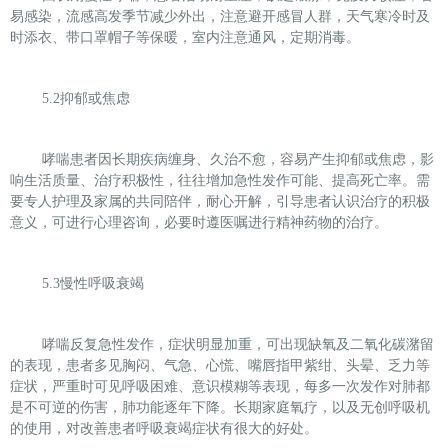
易感染，流感高发季节减少外出，注意避开感冒人群，天气寒冷时及
时添衣、带口罩帽子等保暖，室内注意通风，定期消毒。
5.2
抑郁或焦虑
哮喘患者因长期疾病缠身、久治不愈，容易产生抑郁或焦虑，影
响生活质量、治疗积极性，往往增加急性发作可能、提高死亡率。需
要专人护理及家属的共同陪伴，耐心开解，引导患者认识治疗的积极
意义，可进行心理咨询，必要时遵医嘱进行精神药物的治疗。
5.3
慢性呼吸衰竭
哮喘反复急性发作，症状明显加重，可出现缺氧及二氧化碳潴留
的表现，患者多见胸闷、气急、心慌、嘴唇指甲紫绀、头晕、乏力等
症状，严重时可见呼吸困难、意识模糊等表现，每多一次发作对肺都
是不可逆的伤害，肺功能逐年下降。长期家庭氧疗，以及无创呼吸机
的使用，对改善患者呼吸衰竭症状有很大的好处。