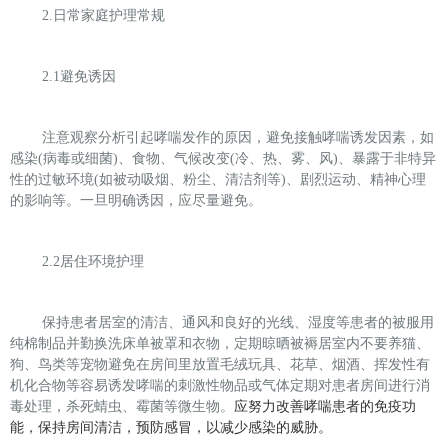
2.
日常家庭护理常规
2.1
避免诱因
注意观察分析引起哮喘发作的原因，避免接触哮喘诱发因素，如
感染
(
病毒或细菌
)
、食物、气候改变
(
冷、热、雾、风
)
、暴露于非特异
性的过敏环境
(
如被动吸烟、粉尘、清洁剂等
)
、剧烈运动、精神心理
的影响等。一旦明确诱因，应尽量避免。
2.2
居住环境护理
保持患者居室的清洁、通风和良好的光线、湿度等患者的被服用
纯棉制品并勤换洗床单被罩和衣物，定期晾晒被褥居室内不要养猫、
狗、鸟类等宠物避免在房间里放置毛绒玩具、花草、烟酒、挥发性有
机化合物等容易诱发哮喘的刺激性物品或气体定期对患者房间进行消
毒处理，杀死蜻虫、霉菌等微生物。
应努力改善哮喘患者的免疫功
能，保持房间清洁，预防感冒，以减少感染的威胁。