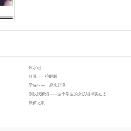
饮水记
红豆——护眼版
学猫叫—一起来辟谣
别找我麻烦——这个学医的女孩唱得实在太好了
疫苗之歌