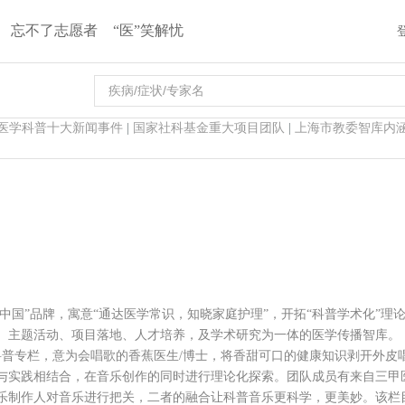
忘不了志愿者
“医”笑解忧
医学科普十大新闻事件
|
国家社科基金重大项目团队
|
上海市教委智库内
中国”品牌，寓意“通达医学常识，知晓家庭护理”，开拓“科普学术化”理论
、主题活动、项目落地、人才培养，及学术研究为一体的医学传播智库。
创音乐科普专栏，意为会唱歌的香蕉医生/博士，将香甜可口的健康知识剥开外
与实践相结合，在音乐创作的同时进行理论化探索。团队成员有来自三甲
音乐制作人对音乐进行把关，二者的融合让科普音乐更科学，更美妙。该栏