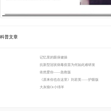
科普文章
记忆里的眼保健操
抗新型冠状病毒疫苗为何如此难研发
依然爱你——急救版
《原来你也在这里》刘若英——护眼版
大灰狼Or小绵羊