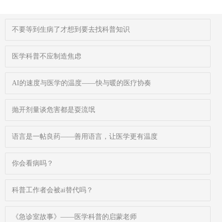
不要等到生病了才想到要去找科普知识
医学科普不应制造焦虑
AI的速度与医学的温度——快与暖的医疗协奏
抛开剂量谈危害都是耍流氓
语言是一帖良药——善用语言，让医学更有温度
你会看病吗？
科普工作者会被ai替代吗？
《急诊室故事》——医学科普的启蒙老师