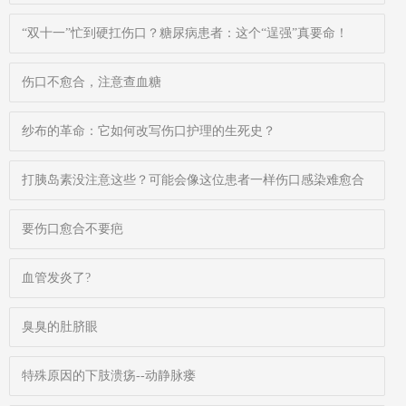
“双十一”忙到硬扛伤口？糖尿病患者：这个“逞强”真要命！
伤口不愈合，注意查血糖
纱布的革命：它如何改写伤口护理的生死史？
打胰岛素没注意这些？可能会像这位患者一样伤口感染难愈合
要伤口愈合不要疤
血管发炎了?
臭臭的肚脐眼
特殊原因的下肢溃疡--动静脉瘘