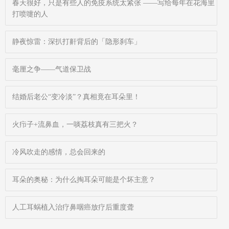
春天很好，只是有些人的免疫系统太紧张 ——写给每年在花海里
打喷嚏的人
静夜惊雷：深扒打鼾背后的「隐形刹车」
毫厘之争——气道保卫战
结婚后老公“变冷淡”？真相竟在耳朵里！
火疖子+流鼻血，一啖荔枝真有三把火？
冷风吹走的感情，总会回来的
耳朵的奥秘：为什么掏耳朵可能是个坏主意？
人工耳蜗植入治疗鼻咽癌放疗后重度聋