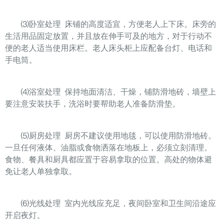
⑶
卧室处理
床铺的高度适宜，方便老人上下床。床旁的
生活用品固定放置，并且放在伸手可及的地方，对于行动不
便的老人适当使用床栏。老人床头柜上应配备台灯、电话和
手电筒。
⑷
浴室处理
保持地面清洁、干燥，铺防滑地砖，墙壁上
要注意安装扶手，洗浴时要帮助老人准备防滑垫。
⑸
厨房处理
厨房不建议使用地毯，可以使用防滑地砖。
一旦任何液体、油脂或食物洒落在地板上，必须立刻清理。
食物、餐具和厨具都应置于容易拿取的位置。高处的物体避
免让老人单独拿取。
⑹
光线处理
室内光线应充足，夜间卧室和卫生间沿途应
开启夜灯。