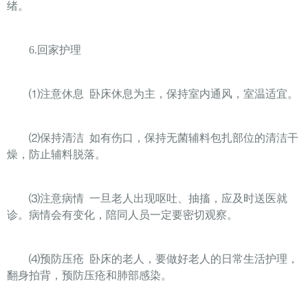
绪。
6.
回家护理
⑴
注意休息
卧床休息为主，保持室内通风，室温适宜。
⑵
保持清洁
如有伤口，保持无菌辅料包扎部位的清洁干
燥，防止辅料脱落。
⑶
注意病情
一旦老人出现呕吐、抽搐，应及时送医就
诊。病情会有变化，陪同人员一定要密切观察。
⑷
预防压疮
卧床的老人，要做好老人的日常生活护理，
翻身拍背，预防压疮和肺部感染。