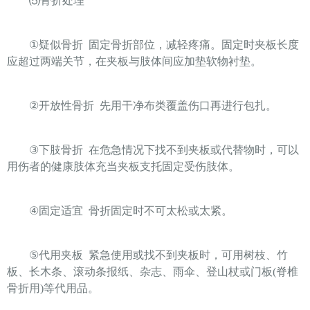
⑸
骨折处理
①
疑似骨折
固定骨折部位，减轻疼痛。固定时夹板长度
应超过两端关节，在夹板与肢体间应加垫软物衬垫。
②
开放性骨折
先用干净布类覆盖伤口再进行包扎。
③
下肢骨折
在危急情况下找不到夹板或代替物时，可以
用伤者的健康肢体充当夹板支托固定受伤肢体。
④
固定适宜
骨折固定时不可太松或太紧。
⑤
代用夹板
紧急使用或找不到夹板时，可用树枝、竹
板、长木条、滚动条报纸、杂志、雨伞、登山杖或门板
(
脊椎
骨折用
)
等代用品。