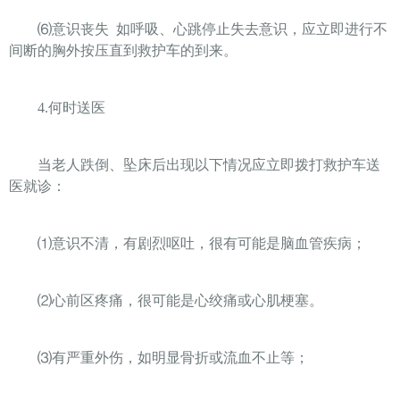
⑹
意识丧失
如呼吸、心跳停止失去意识，应立即进行不
间断的胸外按压直到救护车的到来。
4.
何时送医
当老人跌倒、坠床后出现以下情况应立即拨打救护车送
医就诊：
⑴
意识不清，有剧烈呕吐，很有可能是脑血管疾病；
⑵
心前区疼痛，很可能是心绞痛或心肌梗塞。
⑶
有严重外伤，如明显骨折或流血不止等；