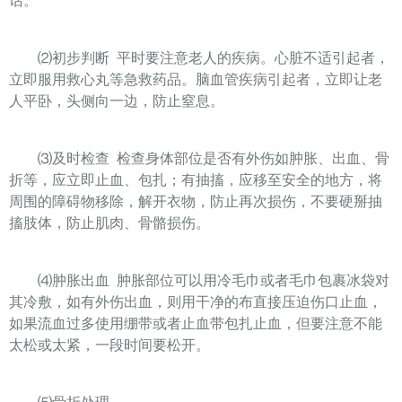
话。
⑵
初步判断
平时要注意老人的疾病。心脏不适引起者，
立即服用救心丸等急救药品。脑血管疾病引起者，立即让老
人平卧，头侧向一边，防止窒息。
⑶
及时检查
检查身体部位是否有外伤如肿胀、出血、骨
折等，应立即止血、包扎；有抽搐，应移至安全的地方，将
周围的障碍物移除，解开衣物，防止再次损伤，不要硬掰抽
搐肢体，防止肌肉、骨骼损伤。
⑷
肿胀出血
肿胀部位可以用冷毛巾或者毛巾包裹冰袋对
其冷敷，如有外伤出血，则用干净的布直接压迫伤口止血，
如果流血过多使用绷带或者止血带包扎止血，但要注意不能
太松或太紧，一段时间要松开。