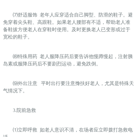
⑺
舒适服饰
老年人应穿适合自己脚型、防滑的鞋子。避
免穿着尖头鞋、高跟鞋。如果老人腰部有不适，帮助老人准
备鞋拔方便老人在穿鞋时使用。及时更换老人已变形或过于
宽松的鞋子。
⑻
特殊用药
老人服降压药后要告诉他慢蹲慢起，注射胰
岛素或服降压药后不要剧烈运动，避免跌倒。
⑼
外出注意
平时出行要注意搀扶好老人，尤其是特殊天
气情况下。
3.
院前急救
⑴
立即呼救
如老人意识不清，在场者应立即拨打急救电