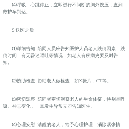
⑷
呼吸、心跳停止，立即进行不间断的胸外按压，直到
救护车到达。
5.
送医之后
⑴
详细告知
陪同人员应告知医护人员老人跌倒因素，跌
倒时间，有无昏迷呕吐等情况，如老人有疾病史要及时告
知。
⑵
协助检查
协助老人做检查，如
X
摄片，
CT
等。
⑶
密切观察
陪同者密切观察老人的生命体征，特别是呼
吸、神志变化，一旦发生异常立即告知医生。
⑷
心理安慰
清醒的老人，给予心理护理，消除紧张情