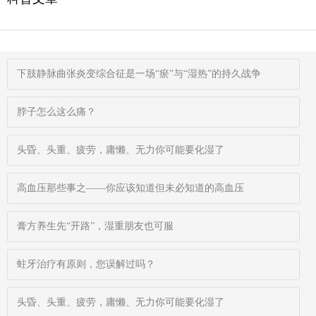
下肢静脉曲张炎变综合征是一场“瘀”与“湿热”的持久战争
脖子怎么这么痛？
头昏、头重、疲劳，庸懒、无力你可能要化湿了
高血压那些事之——你应该知道但未必知道的高血压
膏方养生先“开路”，湿重朋友也可服
蛀牙治疗有原则，您误解过吗？
头昏、头重、疲劳，庸懒、无力你可能要化湿了