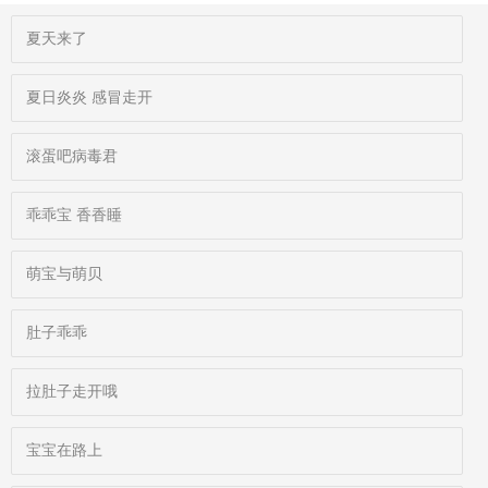
夏天来了
夏日炎炎 感冒走开
滚蛋吧病毒君
乖乖宝 香香睡
萌宝与萌贝
肚子乖乖
拉肚子走开哦
宝宝在路上