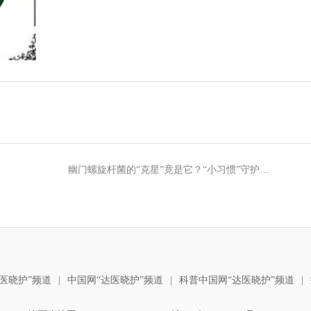
幽门螺旋杆菌的“克星”竟是它？“小习惯”守护舌尖上的健康
医晓护”频道
|
中国网“达医晓护”频道
|
科普中国网“达医晓护”频道
|